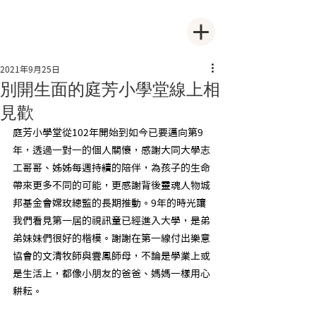
2021年9月25日
別開生面的庭芳小學堂線上相
見歡
庭芳小學堂從102年開始到如今已要邁向第9
年，透過一對一的個人關懷，感謝大同大學志
工哥哥、姊姊每週持續的陪伴，為孩子的生命
帶來更多不同的可能，更感謝背後靈魂人物城
邦基金會嫦玫總監的長期推動。9年的時光讓
我們看見第一屆的視訊童已經進入大學，是弟
弟妹妹們很好的楷模。謝謝在第一線付出樂意
協會的文清牧師與雲鳳師母，不論是學業上或
是生活上，都像小朋友的爸爸、媽媽一樣用心
耕耘。