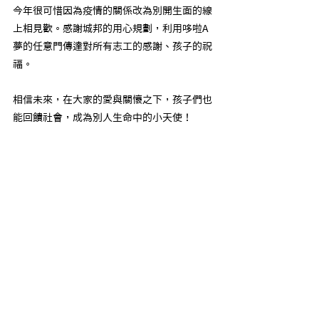
今年很可惜因為疫情的關係改為別開生面的線
上相見歡。感謝城邦的用心規劃，利用哆啦A
夢的任意門傳達對所有志工的感謝、孩子的祝
福。
相信未來，在大家的愛與關懷之下，孩子們也
能回饋社會，成為別人生命中的小天使！