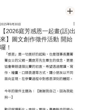
2025年9月30日
【2026庭芳感恩一起畫(話)出
來】圖文創作徵件活動 開始
囉！
「感恩」是一切美好的起點，也是理事長蕭菁
菁女士的父親－蕭庭芳先生畢生的信念，更是
協會舉辦這個比賽的初衷，希望透過閱讀、寫
作、繪畫，口語表達等方式，讓小朋友以不同
面向呈現，在參賽過程中對感恩深刻的體認。
今年的徵件主題為：【謝謝我自己，因為我能
夠…】
歡迎就讀彰化、南投、雲林、嘉義縣市的國小