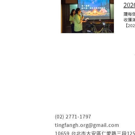
20
讓每
收獲
【20
(02) 2771-1797
tingfangh.org@gmail.com
10659 台北市大安區仁愛路三段12