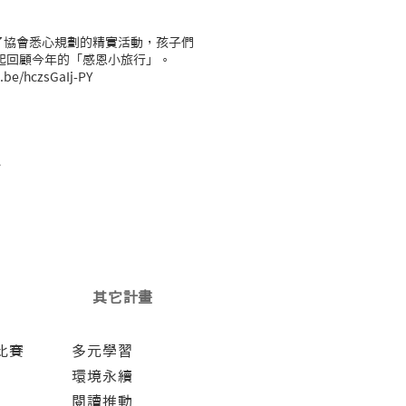
了協會悉心規劃的精實活動，孩子們
起回顧今年的「感恩小旅行」。
hczsGaIj-PY
其它計畫
比賽
多元學習
環境永續
閱讀推動