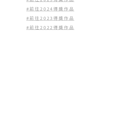
#前往2024得獎作品
#前往2023
得獎作品
#前往2022
得獎作品
查看歷年得獎作品
(02) 2771-1797
tingfangh.org@gmail.com
10659 台北市大安區仁愛路三段125號6樓