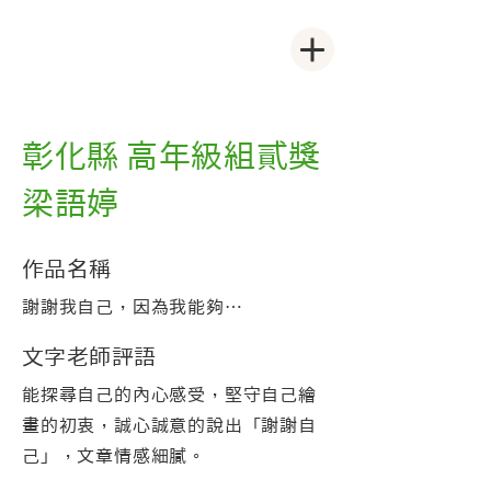
彰化縣 高年級組貳獎
梁語婷
作品名稱
謝謝我自己，因為我能夠…
文字老師評語
能探尋自己的內心感受，堅守自己繪
畫的初衷，誠心誠意的說出「謝謝自
己」，文章情感細膩。