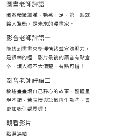
圖畫老師評語
圖案精緻細膩、動感十足，第一眼就
讓人驚艷，是未來的漫畫家。
影音老師評語一
能找到畫畫來整理情緒並宣洩壓力，
是很棒的喔！影片最後的語音有點倉
卒，讓人聽不大清楚，有點可惜！
影音老師評語二
敘述畫畫讓自己靜心的故事，整體呈
現不錯，若表情與語氣再生動些，會
更加吸引觀眾喔！
觀看影片
點選連結