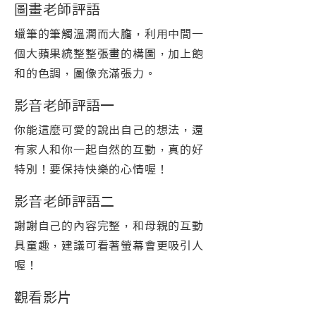
圖畫老師評語
蠟筆的筆觸溫潤而大膽，利用中間一
個大蘋果統整整張畫的構圖，加上飽
和的色調，圖像充滿張力。
影音老師評語一
你能這麼可愛的說出自己的想法，還
有家人和你一起自然的互動，真的好
特別！要保持快樂的心情喔！
影音老師評語二
謝謝自己的內容完整，和母親的互動
具童趣，建議可看著螢幕會更吸引人
喔！
觀看影片