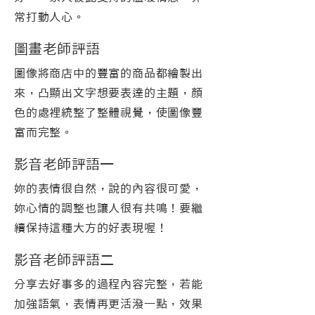
常打動人心。
圖畫老師評語
圖像將商店中的豐富的商品都繪製出
來，凸顯出文字想要表達的主題，顏
色的處裡統整了整體視覺，使圖像豐
富而完整。
影音老師評語一
妳的表情很自然，說的內容很可愛，
妳心情的調整也讓人很有共鳴！要繼
續保持這種大方的好表現喔！
影音老師評語二
分享去好事多的過程內容完整，若能
加強語氣，表情再更活潑一點，效果