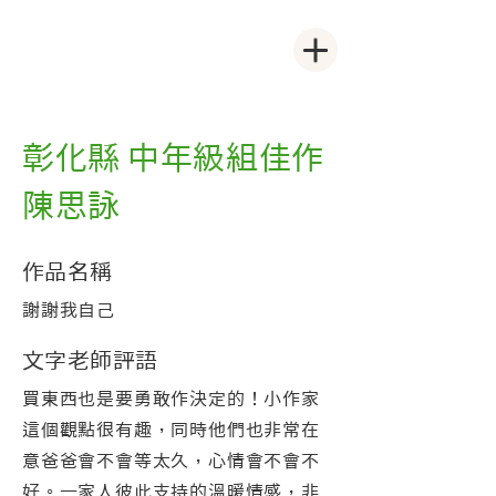
彰化縣 中年級組佳作
陳思詠
作品名稱
謝謝我自己
文字老師評語
買東西也是要勇敢作決定的！小作家
這個觀點很有趣，同時他們也非常在
意爸爸會不會等太久，心情會不會不
好。一家人彼此支持的溫暖情感，非