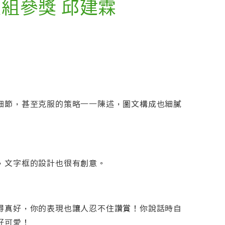
級組參獎 邱建霖
細節，甚至克服的策略一一陳述，圖文構成也細膩
，文字框的設計也很有創意。
得真好，你的表現也讓人忍不住讚賞！你說話時自
好可愛！