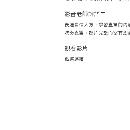
影音老師評語二
表達自信大方，學習直笛的內
吹奏直笛，影片完整而富有創
觀看影片
點選連結