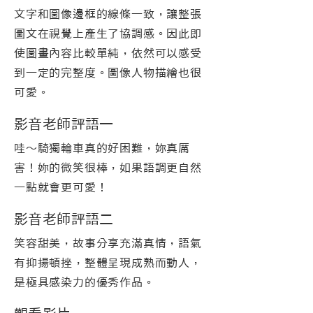
文字和圖像邊框的線條一致，讓整張
圖文在視覺上產生了協調感。因此即
使圖畫內容比較單純，依然可以感受
到一定的完整度。圖像人物描繪也很
可愛。
影音老師評語一
哇～騎獨輪車真的好困難，妳真厲
害！妳的微笑很棒，如果語調更自然
一點就會更可愛！
影音老師評語二
笑容甜美，故事分享充滿真情，語氣
有抑揚頓挫，整體呈現成熟而動人，
是極具感染力的優秀作品。