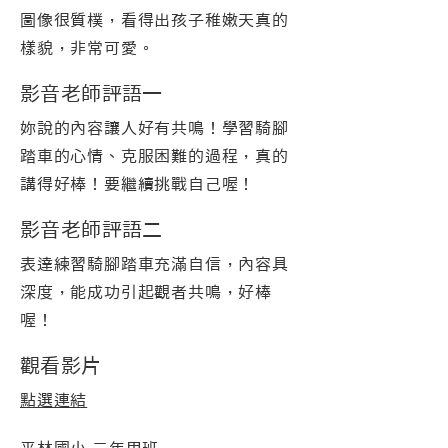
圖像很質樸，看得出孩子稚嫩天真的
樣貌，非常可愛。
影音老師評語一
妳說的內容讓人好有共鳴！學習騎腳
踏車的心情、克服困難的過程，真的
講得好棒！要繼續挑戰自己喔！
影音老師評語二
表達練習騎腳踏車充滿自信，內容具
深度，能成功引起觀者共鳴，好棒
喔！
觀看影片
點選連結