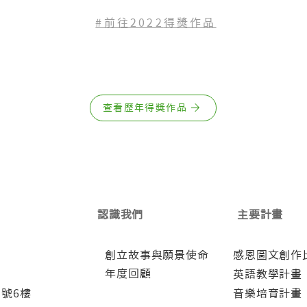
#前往2022
得獎作品
查看歷年得獎作品
認識我們
主要計畫
創立故事與願景使命
感恩圖文創作
年度回顧
英語教學計畫
5號6樓
音樂培育計畫