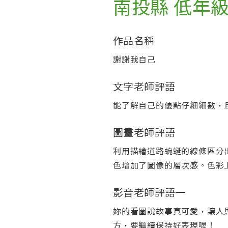
南投縣 低年
作品名稱
謝謝我自己
文字老師評語
能了解自己的優點仔細細數，
圖畫老師評語
利用描繪道路蜿蜒的線條區分
色增加了圖像的層次感。色彩
影音老師評語一
妳的看圖說故事真可愛，讓人
方，要繼續保持好表現喔！