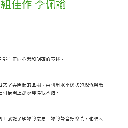
級組佳作 李佩諭
且能有正向心態和明確的表述。
出文字與圖像的區塊，再利用水平條狀的線條與顏
上和構圖上都處理得很不錯。
馬上就能了解妳的意思！妳的聲音好嘹喨，也很大