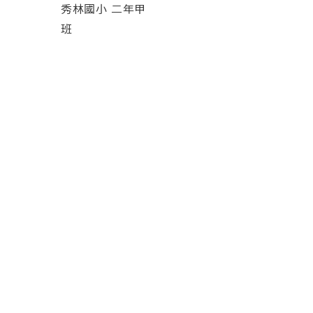
秀林國小 二年甲
班