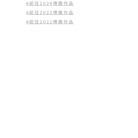
#前往2024得獎作品
#前往2023
得獎作品
#前往2022
得獎作品
查看歷年得獎作品
(02) 2771-1797
tingfangh.org@gmail.com
10659 台北市大安區仁愛路三段125號6樓
如何捐款支持？