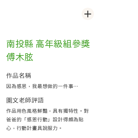
南投縣 高年級組參獎
傅木胘
作品名稱
因為感恩，我最想做的一件事…
圖文老師評語
作品用色風格鮮豔，具有獨特性。對
爸爸的「感恩行動」設計得頗為貼
心，行動計畫具說服力。