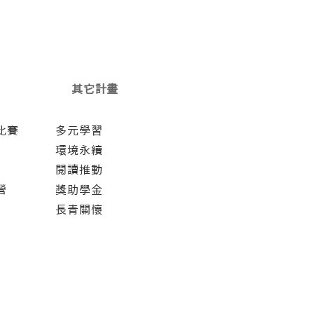
其它計畫
比賽
多元學習
環境永續
閱讀推動
營
獎助學金
長青關懷