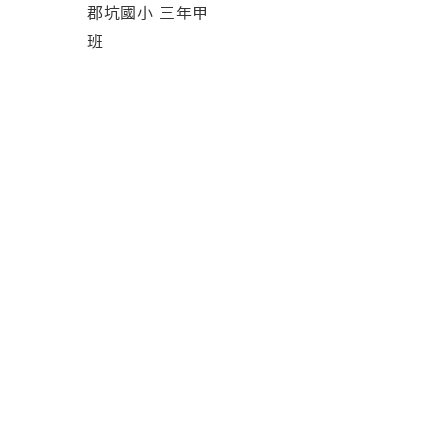
郡坑國小 三年甲
班