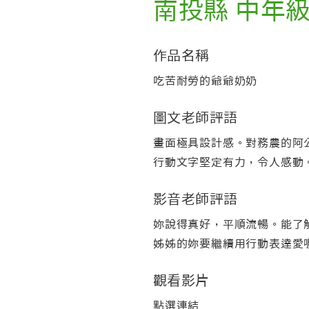
南投縣 中年
作品名稱
吃苦耐勞的爺爺奶奶
圖文老師評語
畫面極具設計感。對務農的阿
行動文字堅定有力，令人感動
影音老師評語
妳說得真好，平順流暢。能了
姊姊的妳要繼續用行動表達愛
觀看影片
點選連結