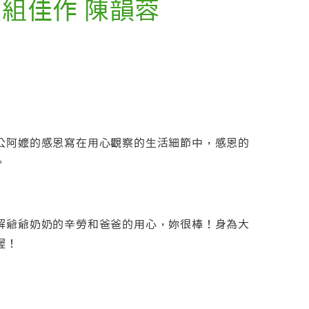
級組佳作 陳韻蓉
公阿嬤的感恩寫在用心觀察的生活細節中，感恩的
。
解爺爺奶奶的辛勞和爸爸的用心，妳很棒！身為大
喔！