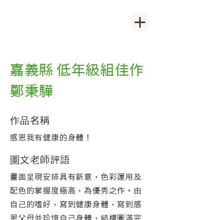
嘉義縣 低年級組佳作
鄭秉驊
作品名稱
感恩我有健康的身體！
圖文老師評語
畫面呈現安排具有新意，色彩運用及
配色的掌握度極高，為優秀之作。由
自己的嗜好，寫到健康身體，寫到感
恩父母並珍惜自己身體，結構圓滿完