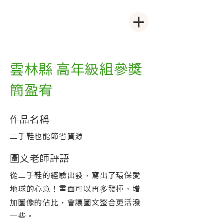
雲林縣 高年級組參獎
簡盈宥
作品名稱
二手鞋也能節省資源
圖文老師評語
從二手鞋的經驗出發，寫出了環保愛
地球的心意！畫面可以再多發揮，增
加圖像的佔比，會讓圖文整合更活潑
一些。