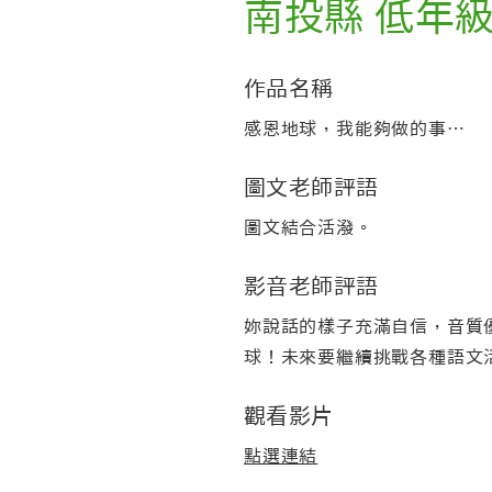
南投縣 低年
作品名稱
感恩地球，我能夠做的事…
圖文老師評語
圖文結合活潑。
影音老師評語
妳說話的樣子充滿自信，音質
球！未來要繼續挑戰各種語文
觀看影片
點選連結