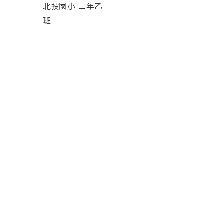
北投國小 二年乙
班