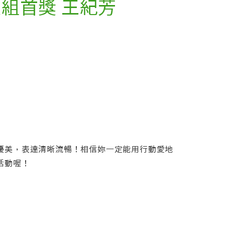
級組首獎 王紀芳
優美，表達清晰流暢！相信妳一定能用行動愛地
活動喔！