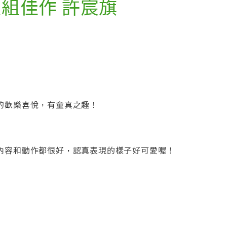
級組佳作 許宸旗
的歡樂喜悅，有童真之趣！
內容和動作都很好，認真表現的樣子好可愛喔！