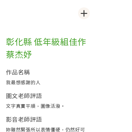
彰化縣 低年級組佳作
蔡杰妤
作品名稱
我最想感謝的人
圖文老師評語
文字真實平順，圖像活潑。
影音老師評語
妳雖然緊張所以表情僵硬，仍然好可