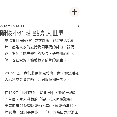
2015年12月31日
關懷小角落 點亮大世界
本協會自民國99年成立以來，已經邁入第6
年，感謝大家的支持及同事們的努力，我們一
路上遇到了認真辦學的校長，優秀用心的老
師，也在資源上協助很多偏鄉的孩童。
2015年底，我們將關懷更跨出一步，和弘道老
人福利基金會簽約，共同關懷獨居老人。
在12/27，我們來到了彰化田中，參加一場別
開生面，令人感動的「獨居老人圍爐聚餐」，
出席的有24位爺爺奶奶，其中4位奶奶年齡平
均90歲，雖已喪偶多年，但年輕時因為經濟因