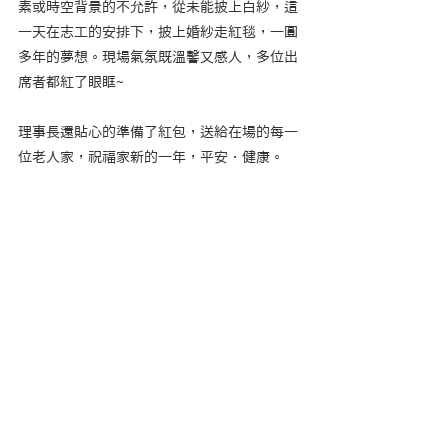
素或時空背景的不允許，從未能披上白紗，這
一天在志工的安排下，披上婚紗走紅毯，一圓
多年的夢想。現場氣氛既溫馨又感人，多位出
席者都紅了眼眶~
理事長還貼心的準備了紅包，送給在場的每一
位老人家，祝福家新的一年，平安．健康。