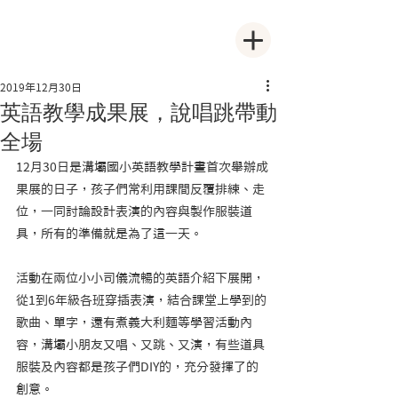
2019年12月30日
英語教學成果展，說唱跳帶動
全場
12月30日是溝壩國小英語教學計畫首次舉辦成
果展的日子，孩子們常利用課間反覆排練、走
位，一同討論設計表演的內容與製作服裝道
具，所有的準備就是為了這一天。
活動在兩位小小司儀流暢的英語介紹下展開，
從1到6年級各班穿插表演，結合課堂上學到的
歌曲、單字，還有煮義大利麵等學習活動內
容，溝壩小朋友又唱、又跳、又演，有些道具
服裝及內容都是孩子們DIY的，充分發揮了的
創意。