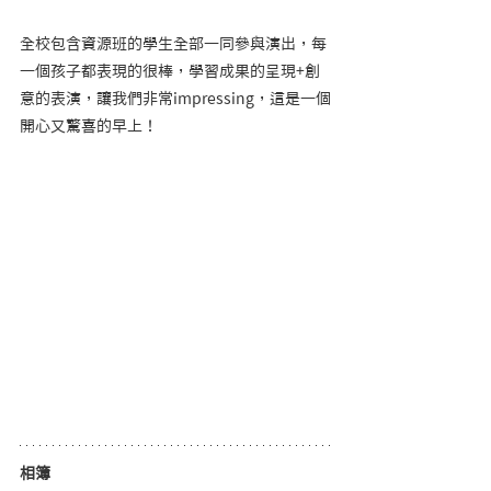
全校包含資源班的學生全部一同參與演出，每
一個孩子都表現的很棒，學習成果的呈現+創
意的表演，讓我們非常impressing，這是一個
開心又驚喜的早上！
相簿