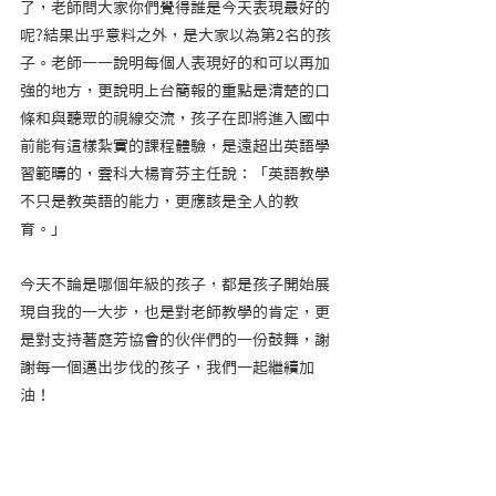
了，老師問大家你們覺得誰是今天表現最好的
呢?結果出乎意料之外，是大家以為第2名的孩
子。老師一一說明每個人表現好的和可以再加
強的地方，更說明上台簡報的重點是清楚的口
條和與聽眾的視線交流，孩子在即將進入國中
前能有這樣紮實的課程體驗，是遠超出英語學
習範疇的，雲科大楊育芬主任說：「英語教學
不只是教英語的能力，更應該是全人的教
育。」
今天不論是哪個年級的孩子，都是孩子開始展
現自我的一大步，也是對老師教學的肯定，更
是對支持著庭芳協會的伙伴們的一份鼓舞，謝
謝每一個邁出步伐的孩子，我們一起繼續加
油！