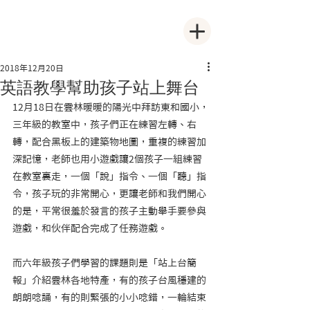
2018年12月20日
英語教學幫助孩子站上舞台
12月18日在雲林暖暖的陽光中拜訪東和國小，
三年級的教室中，孩子們正在練習左轉、右
轉，配合黑板上的建築物地圖，重複的練習加
深記憶，老師也用小遊戲讓2個孩子一組練習
在教室裏走，一個「說」指令、一個「聽」指
令，孩子玩的非常開心，更讓老師和我們開心
的是，平常很羞於發言的孩子主動舉手要參與
遊戲，和伙伴配合完成了任務遊戲。
而六年級孩子們學習的課題則是「站上台簡
報」介紹雲林各地特產，有的孩子台風穩建的
朗朗唸誦，有的則緊張的小小唸錯，一輪結束