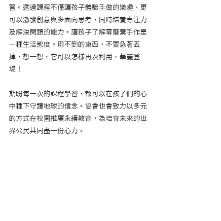
習。透過課程不僅讓孩子體驗手做的樂趣、更
可以激發創意與多面向思考，同時培養專注力
及解決問題的能力。讓孩子了解零廢棄手作是
一種生活態度。用不到的東西，不要急著丟
掉，想一想，它可以怎樣再次利用，華麗登
場！
期盼每一次的課程學習，都可以在孩子們的心
中種下守護地球的信念。協會也會致力以多元
的方式在校園推廣永續教育，為培育未來的世
界公民共同盡一份心力。