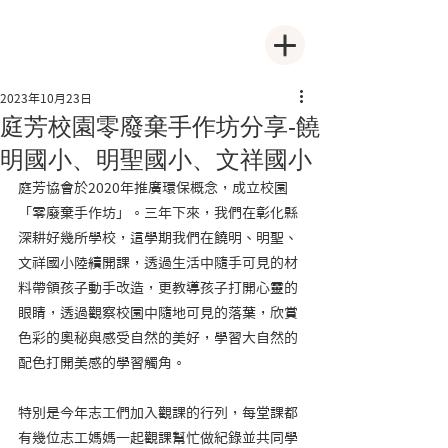
2023年10月23日
庭芳校園零廢棄手作坊分享-饒
明國小、明聖國小、文祥國小
庭芳協會於2020年推廣環保概念，成立校園
「零廢棄手作坊」。三年下來，我們在彰化縣
深耕好幾所學校，這學期我們在饒明、明聖、
文祥國小陸續開課，透過生活中隨手可見的材
料帶領孩子動手改造，更教導孩子打開心靈的
眼睛，透過觀察校園中隨地可見的落葉，欣賞
色彩的奧秘與感受自然的美好，學習大自然的
配色打開美感的學習觸角。
特別是今年志工們加入觀課的行列，每堂課都
有幾位志工媽媽一起觀課幫忙做紀錄並共同學