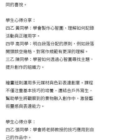
同的喜悅。
學生心得分享：
四乙 黃同學：學會製作心智圖，理解如何記錄
活動與正確用字。
四甲 高同學：明白段落分配的原則，例如段落
開頭該空幾格，對寫作規範有更深的理解。
三乙 陳同學：學習如何透過心智圖尋找主題，
提升創作的組織力。
繪畫班則運用多元媒材與色彩表達創意。課程
不僅注重基本技巧的培養，還結合戶外寫生，
幫助學生將觀察到的景物融入創作中，激發藝
術靈感與表達能力。
學生心得分享：
四乙 張同學：學會將老師教授的技巧應用到自
己的作品中。