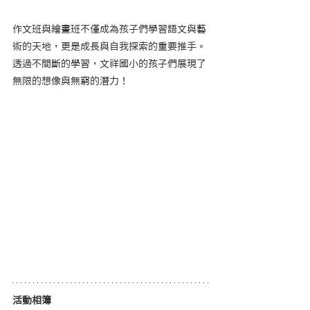
作文班與繪畫班不僅成為孩子們學習語文與藝
術的天地，更是成長與自我探索的重要推手。
透過不間斷的學習，文祥國小的孩子們展現了
無限的想像與無窮的潛力！
活動相簿