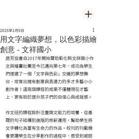
2025年1月9日
用文字編織夢想，以色彩描繪
創意 - 文祥國小
庭芳協會自2017年開始贊助彰化縣文祥國小作
文與繪畫社團至今已邁向第七年，成功為學生
們搭建了一個「文字與色彩」交織的夢想舞
台，培育出擁有創意與表達力的多才多藝小小
創作者！這兩個課程的成果不僅體現在才藝
上，更有助於提升孩子們的自信心與成就感。
作文班的課程設計注重語文能力的培養，從基
礎的句子結構到進階的修辭運用，幫助學生將
文字轉化為富有生命力的作品。校刊的刊載機
會更讓學生在分享創作的過程中，感受到被認