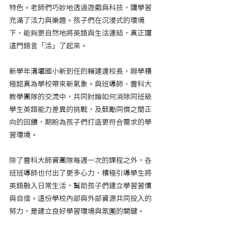
特色。老師們巧妙地透過遊戲與科技，讓學習
充滿了活力與樂趣。孩子們在沉浸式的環境
下，能夠更自然地將英語與生活連結，真正讓
這門語言「活」了起來。
新學年溝壩國小新到任的賴建達校長，辦學積
極認真為學校帶來新氣象。與班導師、雲科大
教學團隊的交流中，共同討論如何消除同班級
學生英語能力差異的挑戰，及鼓勵同儕之間正
向的回饋，期盼為孩子們打造更符合需求的學
習環境。
除了雲科大師資團隊每週一次的課程之外，各
班班導師也付出了更多心力，積極引導學生將
英語融入日常生活，幫助孩子們建立學習習慣
與自信。這份學校內部與外部資源共同投入的
努力，是建立良好學習環境與氛圍的關鍵。