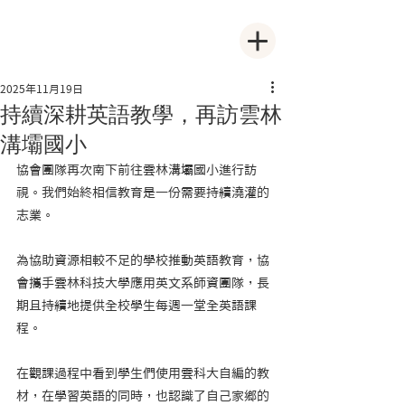
2025年11月19日
持續深耕英語教學，再訪雲林
溝壩國小
協會團隊再次南下前往雲林溝壩國小進行訪
視。我們始終相信教育是一份需要持續澆灌的
志業。
為協助資源相較不足的學校推動英語教育，協
會攜手雲林科技大學應用英文系師資團隊，長
期且持續地提供全校學生每週一堂全英語課
程。
在觀課過程中看到學生們使用雲科大自編的教
材，在學習英語的同時，也認識了自己家鄉的