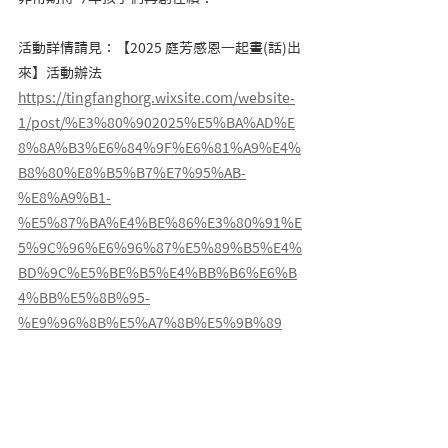
活動詳情請見：【2025 庭芳感恩一起畫(話)出
來】活動辦法
https://tingfanghorg.wixsite.com/website-
1/post/%E3%80%902025%E5%BA%AD%E
8%8A%B3%E6%84%9F%E6%81%A9%E4%
B8%80%E8%B5%B7%E7%95%AB-
%E8%A9%B1-
%E5%87%BA%E4%BE%86%E3%80%91%E
5%9C%96%E6%96%87%E5%89%B5%E4%
BD%9C%E5%BE%B5%E4%BB%B6%E6%B
4%BB%E5%8B%95-
%E9%96%8B%E5%A7%8B%E5%9B%89