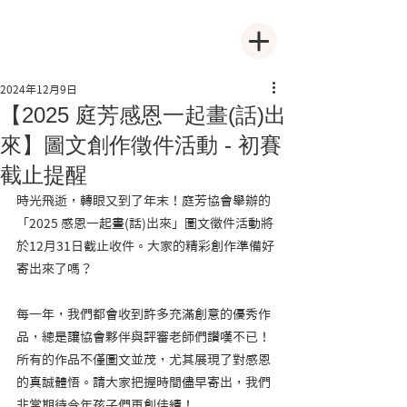
2024年12月9日
【2025 庭芳感恩一起畫(話)出
來】圖文創作徵件活動 - 初賽
截止提醒
時光飛逝，轉眼又到了年末！庭芳協會舉辦的
「2025 感恩一起畫(話)出來」圖文徵件活動將
於12月31日截止收件。大家的精彩創作準備好
寄出來了嗎？
每一年，我們都會收到許多充滿創意的優秀作
品，總是讓協會夥伴與評審老師們讚嘆不已！
所有的作品不僅圖文並茂，尤其展現了對感恩
的真誠體悟。請大家把握時間儘早寄出，我們
非常期待今年孩子們再創佳績！