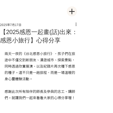
2025年7月17日
【2025感恩一起畫(話)出來：
感恩小旅行】心得分享
兩天一夜的《台北感恩小旅行》，孩子們在旅
途中不僅交到新朋友、漫遊城市、探索景點，
同時透過欣賞展演、以及紀錄片再次種下感恩
的種子。這不只是一趟旅程，而是一場溫暖的
身心靈體驗活動。
感謝此次所有陪伴的師長及參與的志工、講師
們。就讓我們一起來看看大家的心得分享喔！