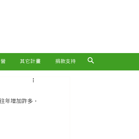
索營
其它計畫
捐款支持
往年增加許多，