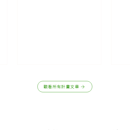
觀看所有計畫文章
【2026 庭芳感恩一起畫
20
（話）出來—《感恩小旅行》
—《