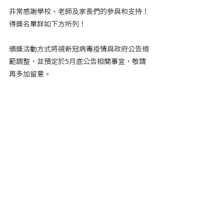
非常感謝學校、老師及家長們的參與和支持！
得獎名單詳如下方所列！
頒獎活動方式將視新冠病毒疫情與政府公告規
範調整，並預定於5月底公告相關事宜，敬請
再多加留意。