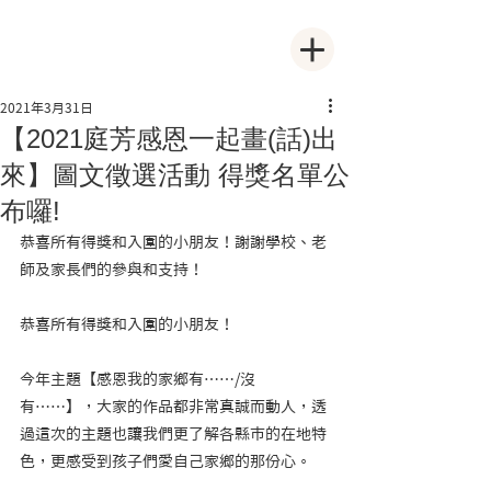
2021年3月31日
【2021庭芳感恩一起畫(話)出
來】圖文徵選活動 得獎名單公
布囉!
恭喜所有得獎和入圍的小朋友！謝謝學校、老
師及家長們的參與和支持！
恭喜所有得獎和入圍的小朋友！
今年主題【感恩我的家鄉有……/沒
有……】，大家的作品都非常真誠而動人，透
過這次的主題也讓我們更了解各縣市的在地特
色，更感受到孩子們愛自己家鄉的那份心。