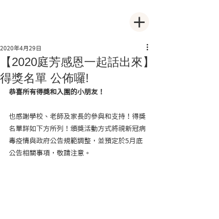
2020年4月29日
【2020庭芳感恩一起話出來】
得獎名單 公佈囉!
恭喜所有得獎和入圍的小朋友！
也感謝學校、老師及家長的參與和支持！得獎
名單詳如下方所列！頒獎活動方式將視新冠病
毒疫情與政府公告規範調整，並預定於5月底
公告相關事項，敬請注意。