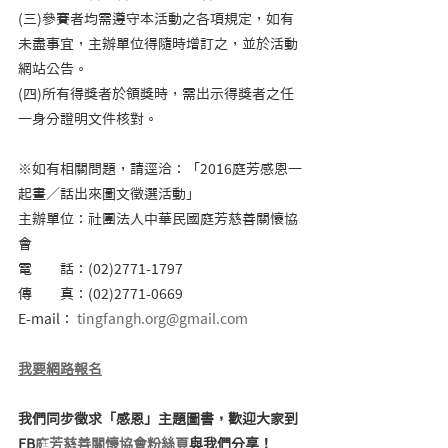
(三)參賽者均需遵守本活動之各項規定，如有
未盡事宜，主辦單位得隨時增訂之，並於活動
網站公告。    
(四)所有得獎者於領獎時，需出示得獎者之任
一身分證明文件核對。
※如有相關問題，請逕洽：「2016庭芳感恩一
起畫／話出來圖文徵選活動」
主辦單位：社團法人中華民國庭芳慈善關懷協
會
電　　話：(02)2771-1797
傳　　真：(02)2771-0669
E-mail： 
tingfangh.org@gmail.com
我要網路報名
我們同步徵求「感恩」主題圖書，歡迎大家到
FB
庭芳慈善關懷協會粉絲頁
與我們分享！