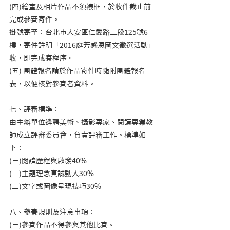
(四)繪畫及相片作品不須裱框，於收件截止前
完成參賽寄件。
掛號寄至：台北市大安區仁愛路三段125號6
樓，寄件註明「2016庭芳感恩圖文徵選活動」
收，即完成賽程序。    
(五) 團體報名請於作品寄件時隨附團體報名
表，以便核對參賽者資料。
七、評審標準：
由主辦單位遴聘美術、攝影專家、閱讀專業教
師成立評審委員會，負責評審工作。標準如
下：     
(ㄧ)閱讀歷程與啟發40%     
(二)主題理念真誠動人30%     
(三)文字或圖像呈現技巧30%
八、參賽規則及注意事項：     
(ㄧ)參賽作品不得參與其他比賽。     