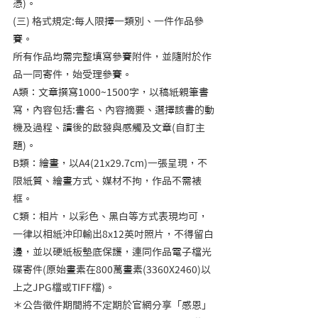
憑)。    
(三) 格式規定:每人限擇一類別、一件作品參
賽。          
所有作品均需完整填寫參賽附件，並隨附於作
品一同寄件，始受理參賽。          
A類：文章撰寫1000~1500字，以稿紙親筆書
寫，內容包括:書名、內容摘要、選擇該書的動
機及過程、讀後的啟發與感觸及文章(自訂主
題)。          
B類：繪畫，以A4(21x29.7cm)一張呈現，不
限紙質、繪畫方式、媒材不拘，作品不需裱
框。          
C類：相片，以彩色、黑白等方式表現均可，
一律以相紙沖印輸出8x12英吋照片，不得留白
邊，並以硬紙板墊底保護，連同作品電子檔光
碟寄件(原始畫素在800萬畫素(3360X2460)以
上之JPG檔或TIFF檔)。　　
＊公告徵件期間將不定期於官網分享「感恩」