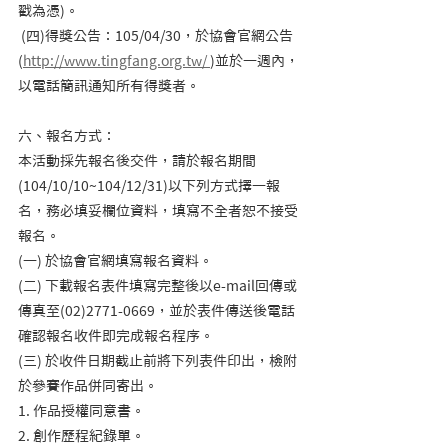
戳為憑)。   
 (四)得獎公告：105/04/30，於協會官網公告
(
http://www.tingfang.org.tw/ 
)並於一週內，
以電話簡訊通知所有得獎者。
六、報名方式：　  
本活動採先報名後交件，請於報名期間
(104/10/10~104/12/31)以下列方式擇一報
名，務必填妥欄位資料，填寫不全者恕不接受
報名。    
(一) 於協會官網填寫報名資料。   
(二) 下載報名表件填寫完整後以e-mail回傳或
傳真至(02)2771-0669，並於表件傳送後電話
確認報名收件即完成報名程序。    
(三) 於收件日期截止前將下列表件印出，檢附
於參賽作品併同寄出。          
1. 作品授權同意書。          
2. 創作歷程紀錄單。    