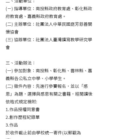
二、活動單位：    
(ㄧ) 指導單位：南投縣政府教育處、彰化縣政
府教育處、嘉義縣政府教育處。    
(二) 主辦單位：社團法人中華民國庭芳慈善關
懷協會    
(三) 協辦單位：社團法人臺灣讀寫教學研究學
會
三、活動辦法：   
(一) 參加對象：南投縣、彰化縣、雲林縣、嘉
義縣各公私立中學、小學學生。    
(二) 徵件內容：先進行參賽報名，並以「感
恩」為題，選擇與感恩有關之書籍，經閱讀後
依格式規定檢附:          
1.作品授權同意書          
2.創作歷程紀錄單          
3.作品          
於收件截止前由學校統一寄件(以郵戳為