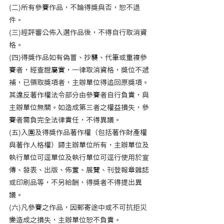
(二)所有參賽作品，不論得獎與否，恕不退
件。     
(三)經評審公佈入選作品後，不得自行取消資
格。     
(四)得獎作品如有偽冒、抄襲、代筆或重複參
賽者，經查證屬實，一律取消資格，獎位不遞
補，已領取獎項者，主辦單位得追回原獎項。
其違反著作權法令部分由參賽者自行負責，與
主辦單位無關。如造成第三者之權益損失，參
賽者需負完全法律責任，不得異議。     
(五)入圍及得獎作品著作權（包括著作財產權
與著作人格權）歸主辦單位所有，主辦單位及
執行單位可逕單位及執行單位可逕行使用於宣
傳、發表、出版、佈置、展覽、刊登報章雜誌
或印刷品等，不另給酬，得獎者不得提出異
議。    
(六)凡參賽之作品，因郵寄途中或不可抗拒災
變造成之損失，主辦單位恕不負責。    