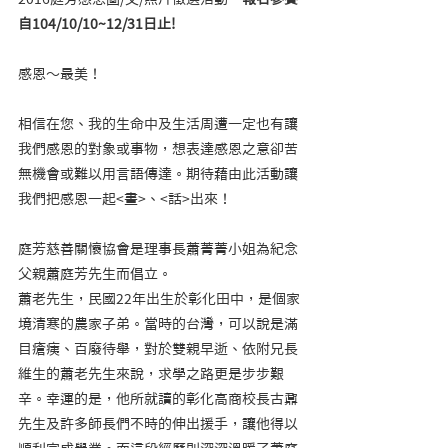
自104/10/10~12/31日止!
感恩〜最美！
相信在您、我的生命中及生活周遭一定也有讓
我們感恩的對象或事物，想表達感恩之意卻苦
無機會或難以用言語傳達。期待藉由此活動讓
我們把感恩一起<畫>、<話>出來！
庭芳慈善關懷協會是理事長蕭菁菁小姐為紀念
父親蕭庭芳先生而倡立。
蕭老先生，民國22年出生於彰化田中，是個家
境清寒的農家子弟。當時的台灣，可以說是滿
目瘡痍、百廢待舉，對於雙親早逝、依附兄長
維生的蕭老先生來說，求學之路更是步步艱
辛。幸運的是，他所就讀的彰化高商校長古鼐
先生及許多師長們不時的伸出援手，讓他得以