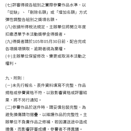
(七)評審得視各組別之實際參賽作品水準，以
「從缺」、「刪除名額」或「增加名額」方式
彈性調整各組別之獎項名額。    
(八)依據所得稅法規定，主辦單位將開立年度
扣繳憑單予本活動獎學金得獎者。    
(九)得獎者請於105年05月30日前，配合完成
各項獎項領取，逾期者視為棄權。    
(十)主辦單位保留修改、變更或取消本活動之
權利。
九、附則：    
(ㄧ)未先行報名、表件資料填寫不完整、作品
規格或參賽資格不符，以致影響資格或評審結
果，將不另行通知。    
(二)參賽作品於送件時，請妥慎包裝完整，為
避免損傷請勿摺疊，以維護作品的完整性。主
辦單位不負責作品之修補，若因運送途中造成
損傷，而影響評審成績，參賽者不得異議。    