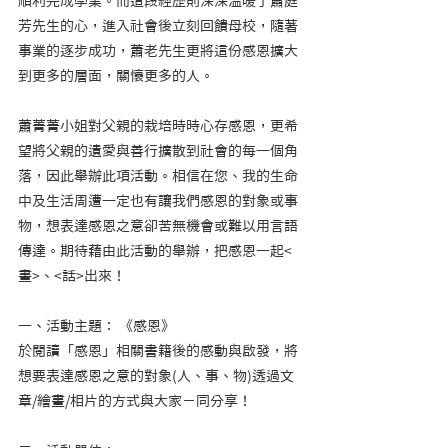
順利完成學業。而這段經歷則深深溫暖了蕭庭
芳先生的心，進入社會後立刻回饋母校，隨著
事業的逐步成功，蕭老先生更將這份感恩擴大
到更多的層面，關懷更多的人。
蕭菁菁小姐對父親的栽培時時心存感恩，更希
望將父親的遺愛與善行擴散到社會的每一個角
落，因此舉辦此項活動。相信在您、我的生命
中及生活周遭一定也有讓我們感恩的對象或事
物，想表達感恩之意卻苦無機會或難以用言語
傳達。期待藉由此活動的舉辦，把感恩一起<
畫>、<話>出來！
一、活動主題： 《感恩》
於閱讀「感恩」相關書籍後的感動與啟發，將
想要表達感恩之意的對象(人、事、物)透過文
章/繪畫/相片的方式與大家ㄧ同分享！